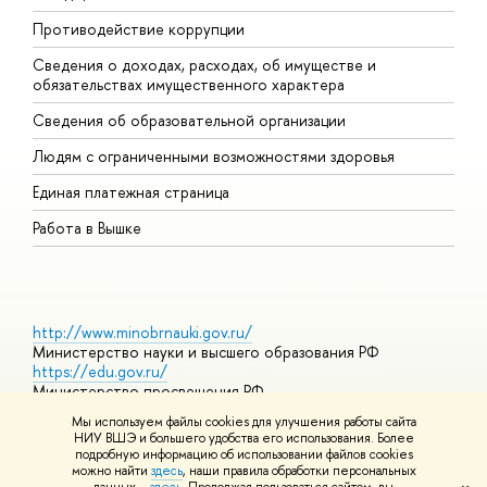
Противодействие коррупции
Ц
Сведения о доходах, расходах, об имуществе и
Б
обязательствах имущественного характера
О
Сведения об образовательной организации
О
Людям с ограниченными возможностями здоровья
Единая платежная страница
Работа в Вышке
http://www.minobrnauki.gov.ru/
Министерство науки и высшего образования РФ
https://edu.gov.ru/
Министерство просвещения РФ
https://elearning.hse.ru/mooc
Мы используем файлы cookies для улучшения работы сайта
Массовые открытые онлайн-курсы
НИУ ВШЭ и большего удобства его использования. Более
подробную информацию об использовании файлов cookies
можно найти
здесь
, наши правила обработки персональных