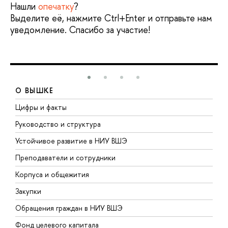
Нашли
опечатку
?
Выделите её, нажмите Ctrl+Enter и отправьте нам
уведомление. Спасибо за участие!
О ВЫШКЕ
Цифры и факты
Л
Руководство и структура
Д
Устойчивое развитие в НИУ ВШЭ
О
Преподаватели и сотрудники
П
Корпуса и общежития
В
Закупки
П
Обращения граждан в НИУ ВШЭ
А
Фонд целевого капитала
Д