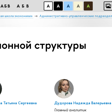
АБB
АБB
А
А
А
А
А
ая школа экономики»
Административно-управленческие подраздел
ионной структуры
а Татьяна Сергеевна
Дудорова Надежда Валерьевна
к
Главный аналитик