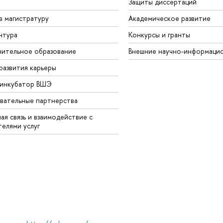
Защиты диссертаций
в магистратуру
Академическое развитие
нтура
Конкурсы и гранты
ительное образование
Внешние научно-информаци
развития карьеры
-инкубатор ВШЭ
вательные партнерства
ая связь и взаимодействие с
телями услуг