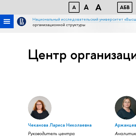
A
A
A
АБB
Национальный исследовательский университет «Высш
организационной структуры
Центр организац
Чеканова Лариса Николаевна
Аржанцев
Руководитель центра
Аналити